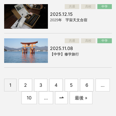
共通
高校
中学
2025.12.15
2025年 宇宙天文合宿
共通
高校
中学
2025.11.08
【中学】修学旅行
1
2
3
4
5
6
...
⇀
10
...
最後 »