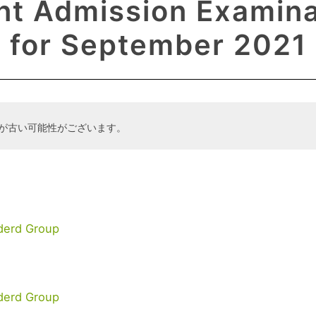
nt Admission Examina
for September 2021
が古い可能性がございます。
nderd Group
nderd Group