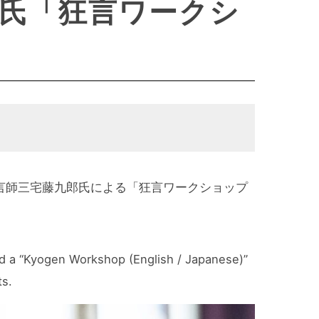
氏「狂言ワークシ
言師三宅藤九郎氏による「狂言ワークショップ
eld a “Kyogen Workshop (English / Japanese)”
ts.