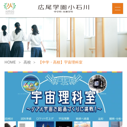
HOME
>
高校
>
【中学・高校】宇宙理科室