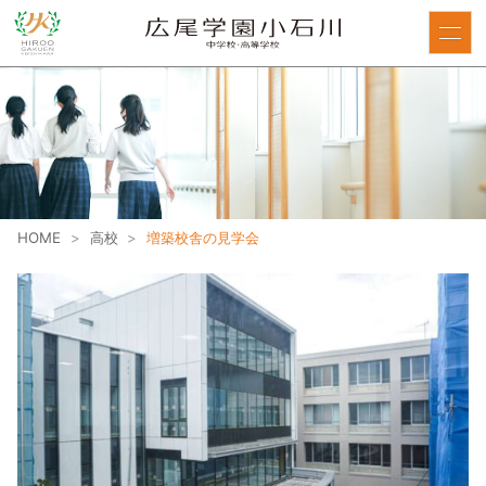
HOME
>
高校
>
増築校舎の見学会