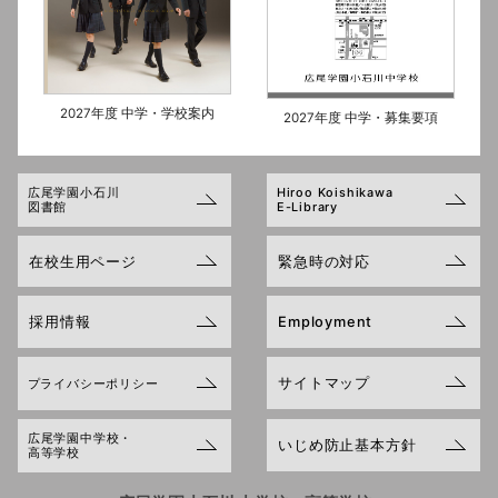
2027年度 中学・学校案内
2027年度 中学・募集要項
広尾学園小石川
Hiroo Koishikawa
図書館
E-Library
在校生用ページ
緊急時の対応
採用情報
Employment
サイトマップ
プライバシーポリシー
広尾学園中学校・
いじめ防止基本方針
高等学校